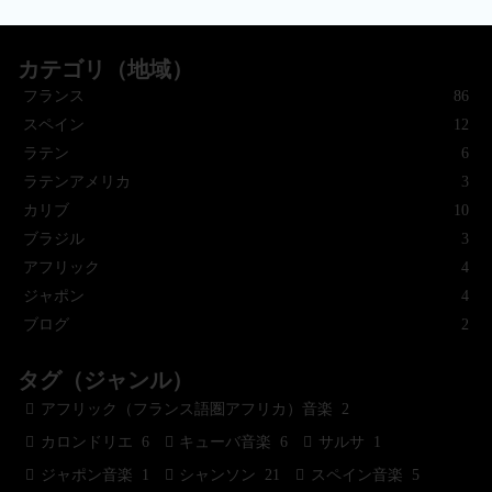
カテゴリ（地域）
フランス
86
スペイン
12
ラテン
6
ラテンアメリカ
3
カリブ
10
ブラジル
3
アフリック
4
ジャポン
4
ブログ
2
タグ（ジャンル）
アフリック（フランス語圏アフリカ）音楽
2
カロンドリエ
6
キューバ音楽
6
サルサ
1
ジャポン音楽
1
シャンソン
21
スペイン音楽
5