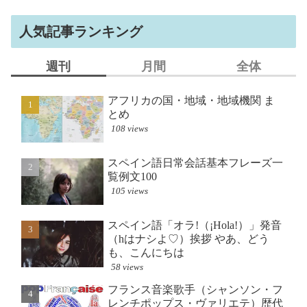
人気記事ランキング
週刊
月間
全体
アフリカの国・地域・地域機関 ま
スペイン語日常会話基
フランス音楽歌手（シ
とめ
覧例文100
レンチポップス・ヴァ
（年代順）一覧
108 views
418 views
36472 views
スペイン語日常会話基本フレーズ一
アフリカの国・地域・
フランス語キーボード
覧例文100
とめ
AZERT
105 views
381 views
24787 views
スペイン語「オラ!（¡Hola!）」発音
スペイン語「オラ!（¡Ho
スペイン語日常会話基
（hはナシよ♡）挨拶 やあ、どう
（hはナシよ♡）挨拶 
覧例文100
も、こんにちは
も、こんにちは
23221 views
58 views
249 views
フランス音楽歌手（シャンソン・フ
ラテンアメリカとは（
フランス語 挨拶（１）
レンチポップス・ヴァリエテ）歴代
など）
ボンジュー（ル）！など