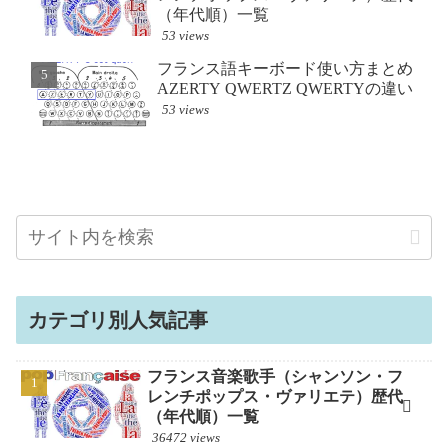
（年代順）一覧
238 views
19373 views
53 views
フランス語キーボード
スペイン語「オラ!（¡Ho
フランス語キーボード使い方まとめ
（hはナシよ♡）挨拶 
AZERT
AZERTY QWERTZ QWERTYの違い
も、こんにちは
228 views
53 views
16240 views
カテゴリ別人気記事
フランス音楽歌手（シャンソン・フ
レンチポップス・ヴァリエテ）歴代
（年代順）一覧
36472 views