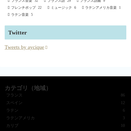
フランス音楽
52
フランス語
29
フランス語圏
9
フレンチポップ
22
ミュージック
6
ラテンアメリカ音楽
1
ラテン音楽
5
Twitter
Tweets by aycique
カテゴリ（地域）
フランス
86
スペイン
12
ラテン
6
ラテンアメリカ
3
カリブ
10