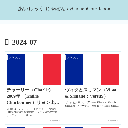
あいしっく じゃぽん ayCique iChic Japon
2024-07
フランス
フランス
チャーリー（Charlie）
ヴィタとスリマン（Vitaa
2009年-（Émilie
& Slimane：VersuS）
Charbonnier）リヨン出身
ヴィタとスリマン（Vitaa et Slimane : Vitaa &
Slimane）ヴァーサス（VersuS）Vitaa & Slima...
の女性SSW
Le sapin チャーリー - トピック：一般情報
（Informations générales）フランスの女性歌
手：チャーリー（Char...
2024.07.31
2024.07.31