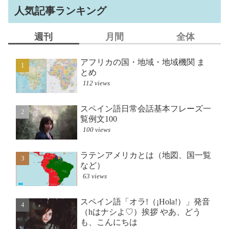
人気記事ランキング
週刊
月間
全体
アフリカの国・地域・地域機関 ま
スペイン語日常会話基
フランス音楽歌手（シ
とめ
覧例文100
レンチポップス・ヴァ
（年代順）一覧
112 views
394 views
36425 views
スペイン語日常会話基本フレーズ一
アフリカの国・地域・
フランス語キーボード
覧例文100
とめ
AZERT
100 views
333 views
24745 views
ラテンアメリカとは（地図、国一覧
スペイン語「オラ!（¡Ho
スペイン語日常会話基
など）
（hはナシよ♡）挨拶 
覧例文100
も、こんにちは
63 views
23146 views
237 views
スペイン語「オラ!（¡Hola!）」発音
ラテンアメリカとは（
フランス語 挨拶（１）
（hはナシよ♡）挨拶 やあ、どう
など）
ボンジュー（ル）！など
も、こんにちは
220 views
19341 views