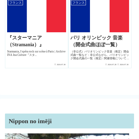
フランス
フランス
『スターマニア
パリ オリンピック 音楽
（Stramania）』
（開会式曲ほぼ一覧）
Starmania, l'opéra rock sur scène à Paris | Archive
（非公式）パリオリンピック音楽（推定）開会
INA Ina Culture『スタ...
式曲一覧など：非公式ながら、パリオリンピッ
ク開会式曲の一覧（推定）関連情報について、
個人的に調べて...
2024.07.30
2024.07.28
2024.07.30
Nippon no imēji