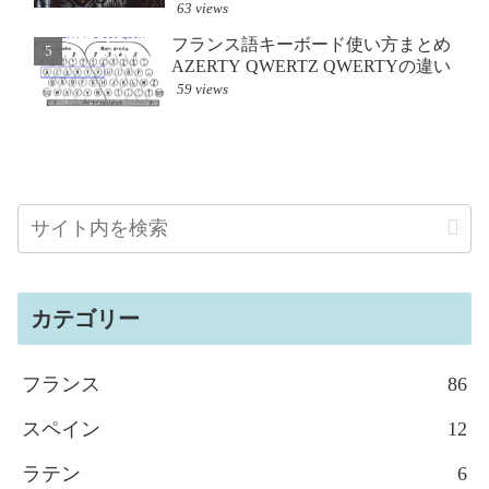
63 views
フランス語キーボード使い方まとめ
フランス語キーボード
スペイン語「オラ!（¡Ho
（hはナシよ♡）挨拶 
AZERTY QWERTZ QWERTYの違い
AZERT
も、こんにちは
59 views
210 views
16191 views
カテゴリー
フランス
86
スペイン
12
ラテン
6